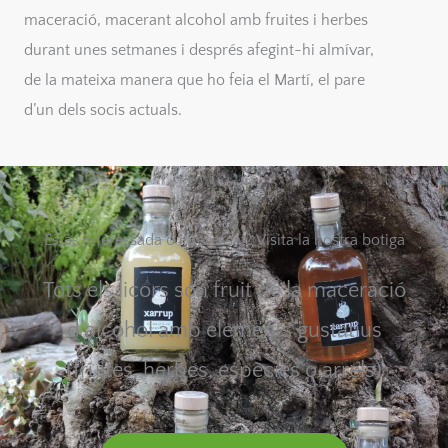
maceració, macerant alcohol amb fruites i herbes
durant unes setmanes i després afegint-hi almívar,
de la mateixa manera que ho feia el Martí, el pare
d’un dels socis actuals.
Estàs interessada o interessat? Visita la nostra botiga
Tots els licors són fruit de la maceració
d’alcohol amb elements gustatius
(fruites, herbes, espècies o arrels)