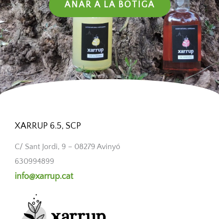
ANAR A LA BOTIGA
XARRUP 6.5, SCP
C/ Sant Jordi, 9 – 08279 Avinyó
630994899
info@xarrup.cat