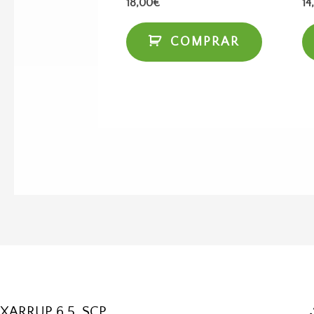
18,00
€
14
COMPRAR
XARRUP 6.5, SCP