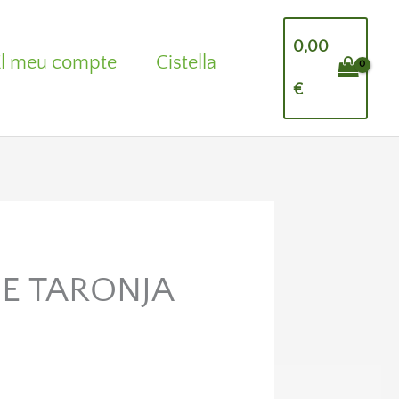
0,00
El meu compte
Cistella
€
E TARONJA