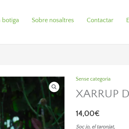
 botiga
Sobre nosaltres
Contactar
quantitat
de
Sense categoria
XARRUP
XARRUP D
DE
TARONJA
14,00
€
Soc jo, el taronjat,