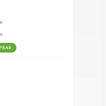
at
t.
PRAR